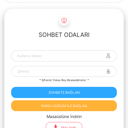
SOHBET ODALARI
* Şifreniz Yoksa Boş Bırakabilirsiniz. *
SOHBETE BAĞLAN
FARKLI SÜRÜM İLE BAĞLAN
Masaüstüne İndirin
Mirc İndir