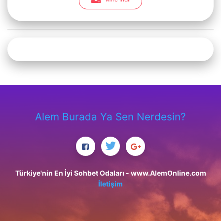
Alem Burada Ya Sen Nerdesin?
Türkiye'nin En İyi Sohbet Odaları - www.AlemOnline.com
İletişim