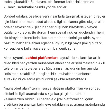
tadını çıkarabilir. Bu durum, platformun kalitesini artırır ve
kullanıcı sadakatini olumlu yönde etkiler.
Sohbet odaları, özellikle yeni insanlarla tanışmak isteyen bireyler
için ideal birer muhabbet alanıdır. İlgi alanlarına göre oluşturulan
odalar sayesinde kişiler, benzer düşünen bireylerle kolayca
bağlantı kurabilir. Bu durum hem sosyal ilişkileri güçlendirir hem
de bireylerin kendilerini ifade etme becerilerini geliştirir. Ayrıca
bazı muhabbet alanları eğlence, oyun, bilgi paylaşımı gibi farklı
konseptlerle kullanıcıya zengin bir içerik sunar.
Mobil uyumlu
sohbet platformları
sayesinde kullanıcılar artık
diledikleri her yerden muhabbet alanlarına erişebilmektedir. Akıllı
telefonlar ve tabletler aracılığıyla insanlar, günün her anında
iletişimde kalabilir. Bu erişilebilirlik, muhabbet alanlarının
sürekliliğini ve etkileşimini ciddi şekilde artırmaktadır.
“muhabbet alanı” terimi, sosyal iletişim platformları ve sohbet
siteleri ile ilgili aramalarda sıkça karşılaşılan anahtar
kelimelerden biridir. Bu nedenle dijital platformların içerik
üretirken bu anahtar kelimeye odaklanması, arama motorlarında