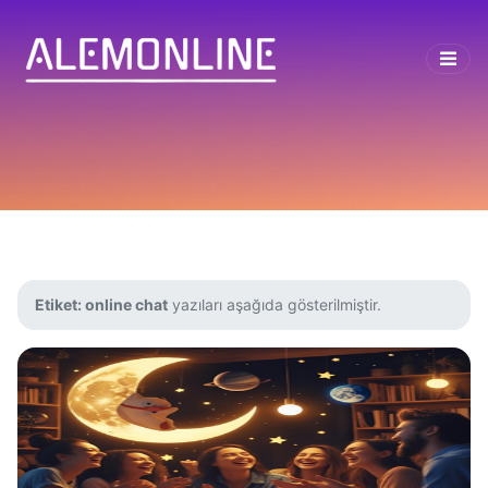
Etiket:
online chat
yazıları aşağıda gösterilmiştir.