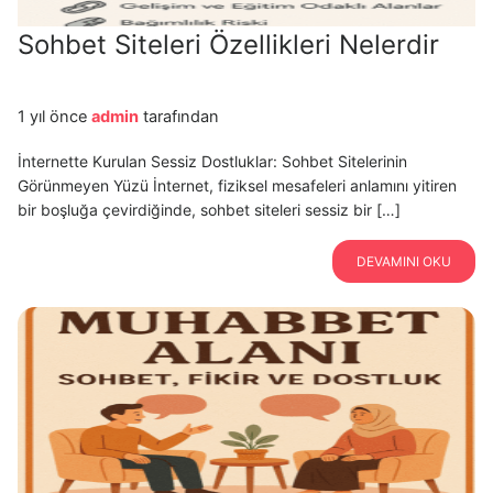
Sohbet Siteleri Özellikleri Nelerdir
1 yıl önce
admin
tarafından
İnternette Kurulan Sessiz Dostluklar: Sohbet Sitelerinin
Görünmeyen Yüzü İnternet, fiziksel mesafeleri anlamını yitiren
bir boşluğa çevirdiğinde, sohbet siteleri sessiz bir […]
DEVAMINI OKU