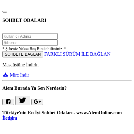
SOHBET ODALARI
* Şifreniz Yoksa Boş Bırakabilirsiniz. *
FARKLI SÜRÜM İLE BAĞLAN
SOHBETE BAĞLAN
Masaüstüne İndirin
Mirc İndir
Alem Burada Ya Sen Nerdesin?
Türkiye'nin En İyi Sohbet Odaları - www.AlemOnline.com
İletişim