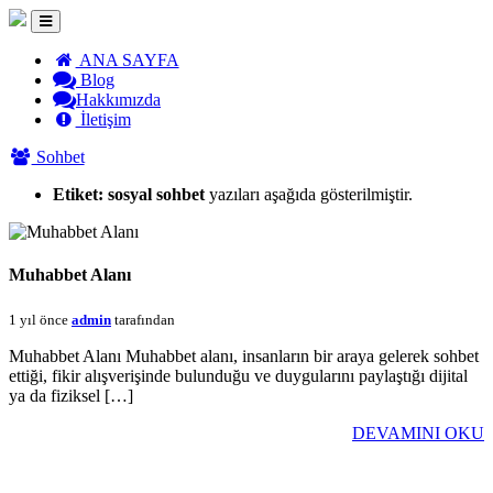
ANA SAYFA
Blog
Hakkımızda
İletişim
Sohbet
Etiket:
sosyal sohbet
yazıları aşağıda gösterilmiştir.
Muhabbet Alanı
1 yıl önce
admin
tarafından
Muhabbet Alanı Muhabbet alanı, insanların bir araya gelerek sohbet
ettiği, fikir alışverişinde bulunduğu ve duygularını paylaştığı dijital
ya da fiziksel […]
DEVAMINI OKU