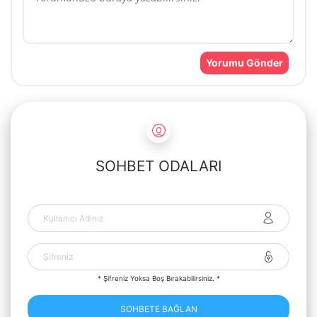
SOHBET ODALARI
* Şifreniz Yoksa Boş Bırakabilirsiniz. *
SOHBETE BAĞLAN