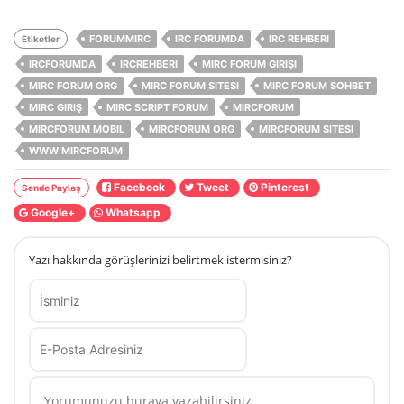
FORUMMIRC
IRC FORUMDA
IRC REHBERI
Etiketler
IRCFORUMDA
IRCREHBERI
MIRC FORUM GIRIŞI
MIRC FORUM ORG
MIRC FORUM SITESI
MIRC FORUM SOHBET
MIRC GIRIŞ
MIRC SCRIPT FORUM
MIRCFORUM
MIRCFORUM MOBIL
MIRCFORUM ORG
MIRCFORUM SITESI
WWW MIRCFORUM
Facebook
Tweet
Pinterest
Sende Paylaş
Google+
Whatsapp
Yazı hakkında görüşlerinizi belirtmek istermisiniz?