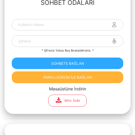
SOHBET ODALARI
* Şifreniz Yoksa Boş Bırakabilirsiniz. *
SOHBETE BAĞLAN
FARKLI SÜRÜM İLE BAĞLAN
Masaüstüne İndirin
Mirc İndir