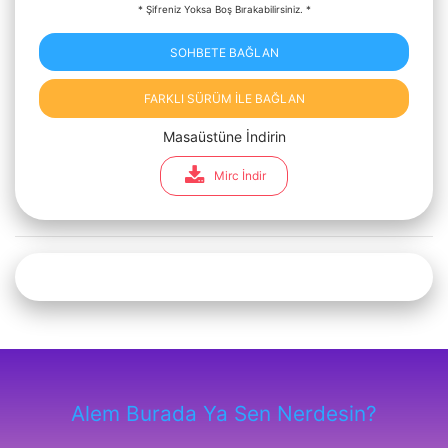
* Şifreniz Yoksa Boş Bırakabilirsiniz. *
SOHBETE BAĞLAN
FARKLI SÜRÜM İLE BAĞLAN
Masaüstüne İndirin
Mirc İndir
Alem Burada Ya Sen Nerdesin?