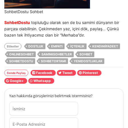
SohbetDostu Sohbet
SohbetDostu
topluluğu olarak sen de bu samimi dünyanın bir
parçası olabilirsin. Çekinmeden yaz, içini dök, paylaş… Çünkü
bazen tek ihtiyacımız olan bir “Merhaba”dır.
DOSTLUK
EMPATI
İÇTENLIK
KENDINIİFADEET
Etiketler
ONLINESOHBET
SAMIMISOHBETLER
SOHBET
SOHBETDOSTU
SOHBETORTAMI
YENIDOSTLUKLAR
Facebook
Tweet
Pinterest
Sende Paylaş
Google+
Whatsapp
Yazı hakkında görüşlerinizi belirtmek istermisiniz?