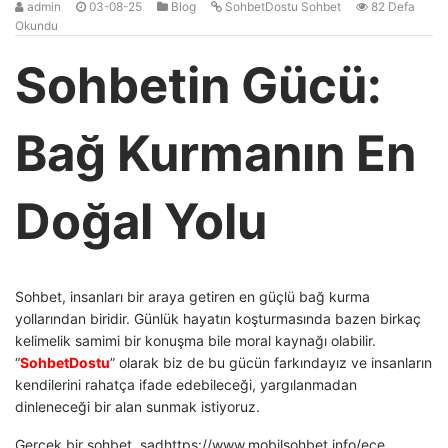
admin
03-08-25
Blog
SohbetDostu Sohbet
82 Defa
Okundu
Sohbetin Gücü:
Bağ Kurmanın En
Doğal Yolu
Sohbet, insanları bir araya getiren en güçlü bağ kurma
yollarından biridir. Günlük hayatın koşturmasında bazen birkaç
kelimelik samimi bir konuşma bile moral kaynağı olabilir.
“
SohbetDostu
” olarak biz de bu gücün farkındayız ve insanların
kendilerini rahatça ifade edebileceği, yargılanmadan
dinleneceği bir alan sunmak istiyoruz.
Gerçek bir sohbet, sadhttps://www.mobilsohbet.info/ece