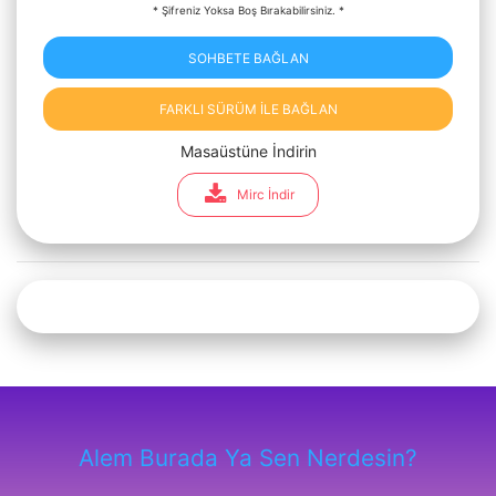
* Şifreniz Yoksa Boş Bırakabilirsiniz. *
SOHBETE BAĞLAN
FARKLI SÜRÜM İLE BAĞLAN
Masaüstüne İndirin
Mirc İndir
Alem Burada Ya Sen Nerdesin?