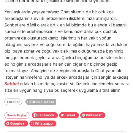
sizlerle beraber farklı şekillerde sınırlamalar koymadan.
Yeni aşklarda yaşayacağınız Chat sitemiz de bir oldukça
arkadaşlarımız evlilik neticelenen ilişkilere imza atmışlardır.
Sohbetlere dâhil olarak artık en iyi biçimde bu alanda ki başarılı
süreci elde edebileceksiniz ve kendinize daha çok dostluk
ortamını da oluşturacaksınız. İşlerimizin her vakit yoğun
olduğunu söyleriz ve çoğu kere da eğitim hayatımızda zorluklar
bizi baya zorlar ve çoğu vakit sıkılmış olduğumuzda beynimizi
meşgul edecek şeyler ararız. Çünkü birçoğumuz bu sitelerden
edindiğimiz arkadaşlarla halen can ciğer bir biçimde gezip
tozmaktayız. Ama yine de zengin arkadaşlarla Chat yapmak
isteyen hanımefendi ya da erkek arkadaşlar için zengin arkadaş
Sohbet
odaları hizmete açılmıştır. Ve lüzumlu incelemeler sonrası
size en uygun hangisiyse bu seçilerek uygulama altına alınır.
SOHBET SITESI
Etiketler
Facebook
Tweet
Pinterest
Sende Paylaş
Google+
Whatsapp