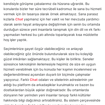
kendisiyle görüşme çabalarımız da hüsrana uğrardık. Bu
konularda bizler her süre tecrübeli kadromuz ile sana bu hizmeti
vermek için ön tasarıya olarak örnek almaktayız. Sana parasız
kızlarla
Chat
yapmanız için her vakit ve her mevzuda yardımcı
olarak senin hayat anlayışına değiştirmek için senin bu ortamda
durduğun sürece yeni insanlarla tanışmak için din dil ve ırk farkı
yapmadan herkesi bu çatı altında toparlayarak kısa müddette
hoş işler yaptık.
Seçimlerinize gayet özgür olabileceğiniz ve anlayışlı
olabileceğiniz göz önünde bulundurularak size bu kolaylığı
güzel imkânları sağlamaktayız. Bu kişiler ile birlikte. Seneler
süresince teknolojinin ilerlemesiyle hepimiz de size en uygun
hizmeti verebilmek için bu konuda her kışımın incelenmesi ve
değerlendirilmesi açısından duyarlı bir biçimde çalışmalar
yapıyoruz. Farklı
Chat
odaları ve sitelerinin adreslerinin yer
aldığı bu platform da arkadaşlıklar kurulmakta ve bazen bu
dostluklardan büyük aşklar doğmaktadır. Bu ortamlarda
dünyanın her yerinden yeni insanlar tanıyıp farklı kültürler
hakkında bilgi dağcılınızı artırabilirsiniz. Bu sistem çerçevesinde