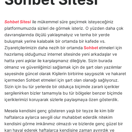
Sohbet Sitesi
ile mükemmel süre geçirmek isteyeceğiniz
platformumuzda sizleri de görmek isteriz. O yüzden daha çok
davranışlarında ölçülü yaklaşmalıyız ve tenha bir yerde
buluşmak yerine kalabalık bir ortamda bir kafede vs.
Ziyaretçilerimizin daha nezih bir ortamda
Sohbet
etmeleri için
hazırlamış olduğumuz internet sitesinde yeni arkadaşlar ve
hatta yeni aşklar ile karşılaşmanız dileğiyle. Sizin burada
olmanız ve güvenliğimizi sağlamak için de şart olan yazılımlar
sayesinde güncel olarak Kişilerin birbirine saygısızlık ve hakaret
içermeden Sohbet etmeleri için şart olan olanağı sağlıyoruz.
Sizin için bu tür yerlerde bir oldukça biçimde zararlı içerikler
sergilenirken bizler tamamıyla bu tür bölgeler benzer biçimde
içeriklerimizi koruyarak sizlerle paylaşmaya özen gösterdik.
Mesela kendisini genç gösteren yaşlı bir teyze ile kim bilir
haftalarca aylarca sevgili olur muhabbet ederdik nitekim
kendisini görme imkânımız olmazdı ve bizlerde genç güzel bir
karı hayal ederek haftalarca kendisine zaman ayırırdık ve