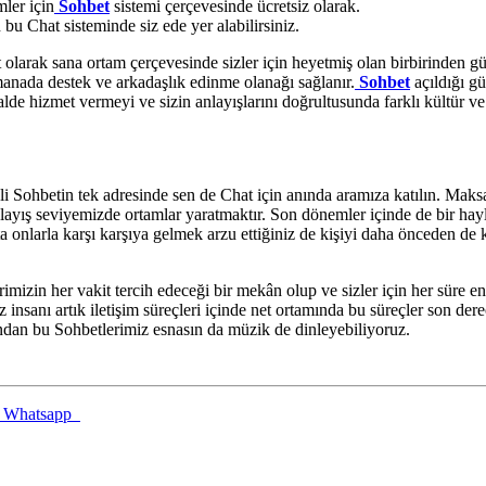
ler için
Sohbet
sistemi çerçevesinde ücretsiz olarak.
u Chat sisteminde siz ede yer alabilirsiniz.
t olarak sana ortam çerçevesinde sizler için heyetmiş olan birbirinden g
manada destek ve arkadaşlık edinme olanağı sağlanır.
Sohbet
açıldığı g
halde hizmet vermeyi ve sizin anlayışlarını doğrultusunda farklı kültür v
i Sohbetin tek adresinde sen de Chat için anında aramıza katılın. Maksa
anlayış seviyemizde ortamlar yaratmaktır. Son dönemler içinde de bir ha
atta onlarla karşı karşıya gelmek arzu ettiğiniz de kişiyi daha önceden 
rimizin her vakit tercih edeceği bir mekân olup ve sizler için her süre
insanı artık iletişim süreçleri içinde net ortamında bu süreçler son dere
ndan bu Sohbetlerimiz esnasın da müzik de dinleyebiliyoruz.
Whatsapp