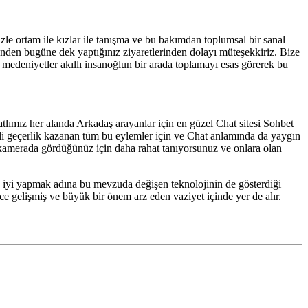
üzle ortam ile kızlar ile tanışma ve bu bakımdan toplumsal bir sanal
ünden bugüne dek yaptığınız ziyaretlerinden dolayı müteşekkiriz. Bize
e medeniyetler akıllı insanoğlun bir arada toplamayı esas görerek bu
tlımız her alanda Arkadaş arayanlar için en güzel Chat sitesi Sohbet
yli geçerlik kazanan tüm bu eylemler için ve Chat anlamında da yaygın
de kamerada gördüğünüz için daha rahat tanıyorsunuz ve onlara olan
 en iyi yapmak adına bu mevzuda değişen teknolojinin de gösterdiği
ce gelişmiş ve büyük bir önem arz eden vaziyet içinde yer de alır.