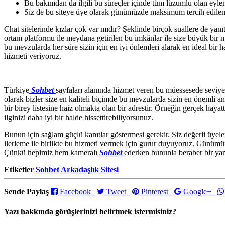
Bu bakımdan da ilgili bu süreçler içinde tüm lüzumlu olan eylem
Siz de bu siteye üye olarak günümüzde maksimum tercih edilen b
Chat sitelerinde kızlar çok var mıdır? Şeklinde birçok suallere de yanı
ortam platformu ile meydana getirilen bu imkânlar ile size büyük bir 
bu mevzularda her süre sizin için en iyi önlemleri alarak en ideal bir 
hizmeti veriyoruz.
Türkiye
Sohbet
sayfaları alanında hizmet veren bu müessesede seviyel
olarak bizler size en kaliteli biçimde bu mevzularda sizin en önemli 
bir birey listesine haiz olmakta olan bir adrestir. Örneğin gerçek hay
ilginizi daha iyi bir halde hissettirebiliyorsunuz.
Bunun için sağlam güçlü kanıtlar göstermesi gerekir. Siz değerli üyele
ilerleme ile birlikte bu hizmeti vermek için gurur duyuyoruz. Günümüz 
Çünkü hepimiz hem kameralı
Sohbet
ederken bununla beraber bir ya
Etiketler
Sohbet Arkadaşlık Sitesi
Sende Paylaş
Facebook
Tweet
Pinterest
Google+
Yazı hakkında görüşlerinizi belirtmek istermisiniz?