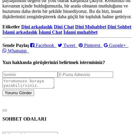
paylaşımının değerli bir yolu olarak karşımıza çıkıyor. Kendimizi bu
kavramın içinde bulduğumuzda, bir arada olmanın mutluluğunu ve
huzurunu daha derin bir şekilde hissediyoruz. Bu da bizi, insani
ilişkilerimizi zenginleştirerek daha güçlü bir topluluk haline getiriyor.
Etiketler
Dini arkadaşlık
Dini Chat
Dini Muhabbet
Dini Sohbet
İslami arkadaşlık
İslami Chat
İslami muhabbet
Sende Paylaş
Facebook
Tweet
Pinterest
Google+
Whatsapp
Yazı hakkında görüşlerinizi belirtmek istermisiniz?
SOHBET ODALARI