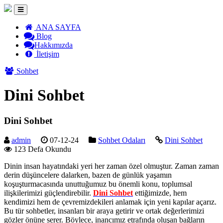
ANA SAYFA
Blog
Hakkımızda
İletişim
Sohbet
Dini Sohbet
Dini Sohbet
admin
07-12-24
Sohbet Odaları
Dini Sohbet
123 Defa Okundu
Dinin insan hayatındaki yeri her zaman özel olmuştur. Zaman zaman
derin düşüncelere dalarken, bazen de günlük yaşamın
koşuşturmacasında unuttuğumuz bu önemli konu, toplumsal
ilişkilerimizi güçlendirebilir.
Dini Sohbet
ettiğimizde, hem
kendimizi hem de çevremizdekileri anlamak için yeni kapılar açarız.
Bu tür sohbetler, insanları bir araya getirir ve ortak değerlerimizi
gözler önüne serer. Böylece, inancımız etrafında oluşan bağların