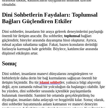
sırasında dikkat, katılımcıların duygularını anlamak üzerine
olmalıdır.
Dini Sohbetlerin Faydaları: Toplumsal
Bağları Güçlendiren Etkiler
Dini sohbetler, insanların bir araya gelerek deneyimlerini paylaştığı
önemli bir iletişim aracıdır. Bu sohbetler,
toplumsal
bağları
güçlendirir, bireyler arasında dayanışma hissi oluşturur. Ayrıca,
ruhsal açıdan rahatlama sağlar. Fakat, bazen konuların derinliği
fazlasıyla karmaşık hale gelebilir. Böylece, katılımcılar arasında
düşünsel etkileşim artar.
Sonuç
Dini sohbet, insanların manevi dünyalarını zenginleştiren ve
birbirleriyle daha derin bir bağ kurmalarını sağlayan önemli bir
iletişim biçimidir. Bu tür
islami sohbet
ler, yalnızca bilgi alışverişi
değil, aynı zamanda ruhsal bir yolculuğun da başlangıcı olabilir. İşte
bu yüzden, dini sohbetler sırasında içtenlikle paylaşımlarda
bulunmak önemlidir. Samimi bir ortamda gerçekleştirilmiş bu
diyaloglar, insanları daha anlayışlı ve hoşgörülü kılar. Sonuç olarak,
dini sohbetler hayatımızda anlam katmanın ve manevi deneyim