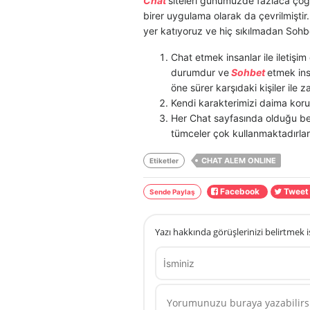
Chat
siteleri günümüzde fazlaca çoğal
birer uygulama olarak da çevrilmişti
yer katıyoruz ve hiç sıkılmadan Sohbe
Chat etmek insanlar ile iletişi
durumdur ve
Sohbet
etmek ins
öne sürer karşıdaki kişiler ile z
Kendi karakterimizi daima korum
Her Chat sayfasında olduğu ben
tümceler çok kullanmaktadırlar
CHAT ALEM ONLINE
Etiketler
Facebook
Twee
Sende Paylaş
Yazı hakkında görüşlerinizi belirtmek i