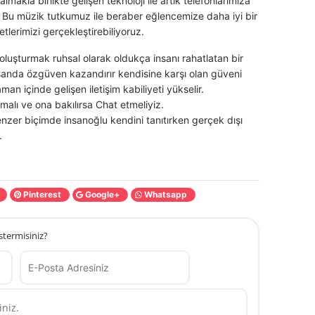
makla birlikte gelişen teknoloji ile artık telefonlarımıza
r. Bu müzik tutkumuz ile beraber eğlencemize daha iyi bir
tlerimizi gerçekleştirebiliyoruz.
m oluşturmak ruhsal olarak oldukça insanı rahatlatan bir
anda özgüven kazandırır kendisine karşı olan güveni
aman içinde gelişen iletişim kabiliyeti yükselir.
alı ve ona bakılırsa Chat etmeliyiz.
zer biçimde insanoğlu kendini tanıtırken gerçek dışı
.
t
Pinterest
Google+
Whatsapp
stermisiniz?