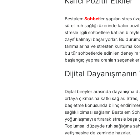
Kalıcı Pozitif Etkiler
Bestalem
Sohbet
ler yapılan stres üz
süreli ruh sağlığı üzerinde kalıcı pozi
stresle ilgili sohbetlere katılan bire
zayıf kalmayı başarıyorlar. Bu durumd
tanımalarına ve stresten kurtulma konu
bu tür sohbetlerde edinilen deneyim v
başlangıç ​​yapma oranları seçenekleri 
Dijital Dayanışmanın
Dijital bireyler arasında dayanışma 
ortaya çıkmasına katkı sağlar. Stres,
baş etme konusunda bilinçlendirilmesi
sağlıklı olması sağlanır. Bestalem Sohb
yoğunlaşmayı artırarak stresle başa 
Toplumsal düzeyde ruh sağlığına sahip
yetişmesine de zeminde hazırlar.