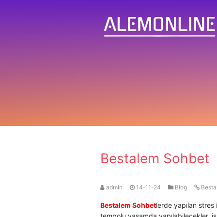
Bestalem Sohbet
admin
14-11-24
Blog
Besta
Bestalem Sohbet
lerde yapılan stres
tempolu yaşamda yapılabilecekler, işl