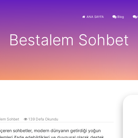
ANA SAYFA
Blog
Bestalem Sohbet
lem Sohbet
139 Defa Okundu
 içeren sohbetler, modern dünyanın getirdiği yoğun
emleri ifade edebildikleri ve duygusal olarak destek