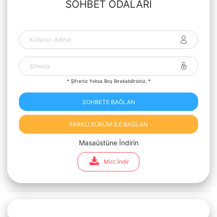
SOHBET ODALARI
* Şifreniz Yoksa Boş Bırakabilirsiniz. *
SOHBETE BAĞLAN
FARKLI SÜRÜM İLE BAĞLAN
Masaüstüne İndirin
Mirc İndir