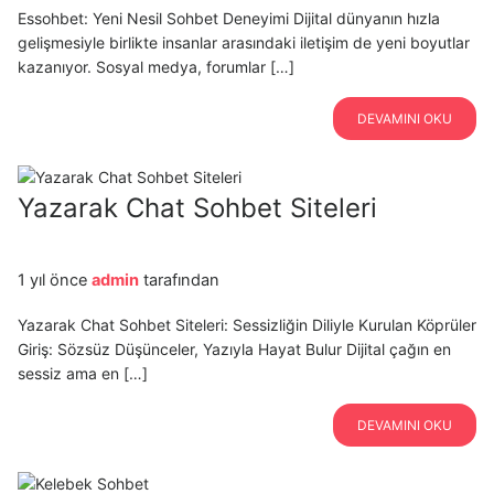
Essohbet: Yeni Nesil Sohbet Deneyimi Dijital dünyanın hızla
gelişmesiyle birlikte insanlar arasındaki iletişim de yeni boyutlar
kazanıyor. Sosyal medya, forumlar […]
DEVAMINI OKU
Yazarak Chat Sohbet Siteleri
1 yıl önce
admin
tarafından
Yazarak Chat Sohbet Siteleri: Sessizliğin Diliyle Kurulan Köprüler
Giriş: Sözsüz Düşünceler, Yazıyla Hayat Bulur Dijital çağın en
sessiz ama en […]
DEVAMINI OKU