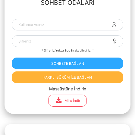
SOHBET ODALARI
* Şifreniz Yoksa Boş Bırakabilirsiniz. *
SOHBETE BAĞLAN
FARKLI SÜRÜM İLE BAĞLAN
Masaüstüne İndirin
Mirc İndir