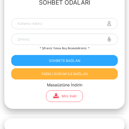
SOHBET ODALARI
* Şifreniz Yoksa Boş Bırakabilirsiniz. *
SOHBETE BAĞLAN
FARKLI SÜRÜM İLE BAĞLAN
Masaüstüne İndirin
Mirc İndir