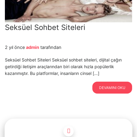
Seksüel Sohbet Siteleri
2 yıl önce
admin
tarafından
Seksüel Sohbet Siteleri Seksüel sohbet siteleri, dijital çağın
getirdiği iletişim araçlarından biri olarak hızla popülerlik
kazanmıştır. Bu platformlar, insanların cinsel […]
DEVAMINI OKU