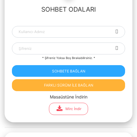
SOHBET ODALARI
* Şifreniz Yoksa Boş Bırakabilirsiniz. *
SOHBETE BAĞLAN
FARKLI SÜRÜM İLE BAĞLAN
Masaüstüne İndirin
Mirc İndir