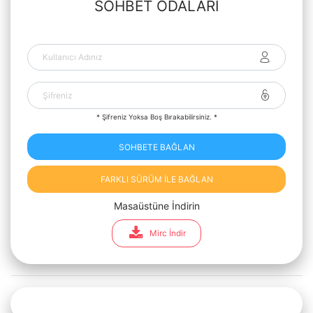
SOHBET ODALARI
* Şifreniz Yoksa Boş Bırakabilirsiniz. *
SOHBETE BAĞLAN
FARKLI SÜRÜM İLE BAĞLAN
Masaüstüne İndirin
Mirc İndir