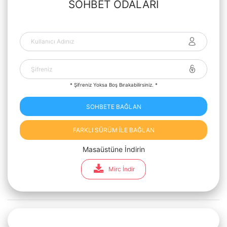
SOHBET ODALARI
* Şifreniz Yoksa Boş Bırakabilirsiniz. *
SOHBETE BAĞLAN
FARKLI SÜRÜM İLE BAĞLAN
Masaüstüne İndirin
Mirc İndir