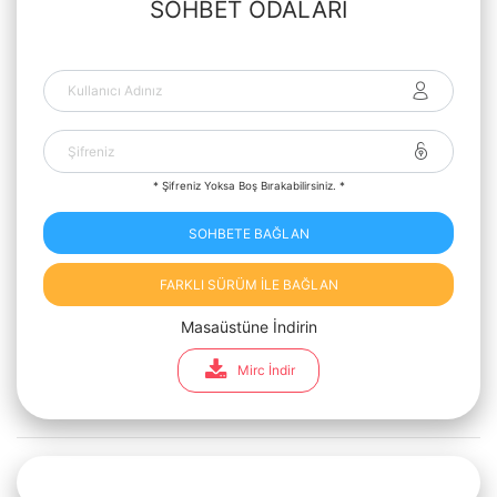
SOHBET ODALARI
* Şifreniz Yoksa Boş Bırakabilirsiniz. *
SOHBETE BAĞLAN
FARKLI SÜRÜM İLE BAĞLAN
Masaüstüne İndirin
Mirc İndir