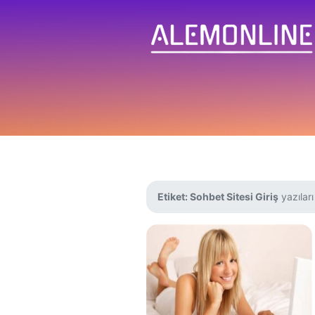
Etiket:
Sohbet Sitesi Giriş
yazıları