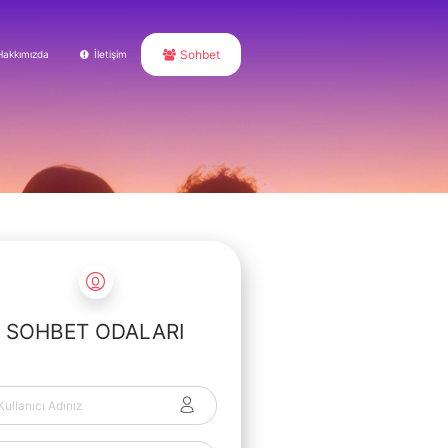
Sohbet
Hakkımızda
İletişim
SOHBET ODALARI