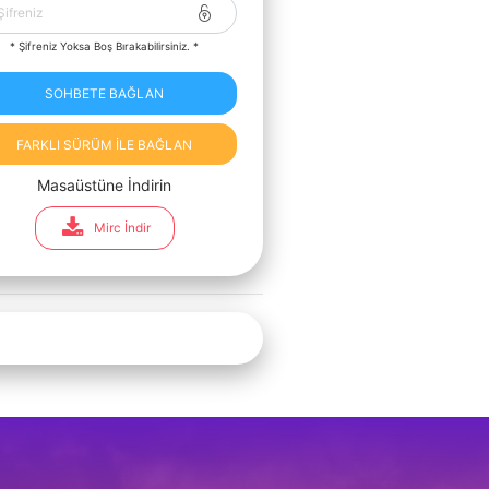
* Şifreniz Yoksa Boş Bırakabilirsiniz. *
SOHBETE BAĞLAN
FARKLI SÜRÜM İLE BAĞLAN
Masaüstüne İndirin
Mirc İndir