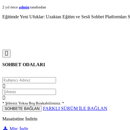
2 yıl önce
admin
tarafından
Eğitimde Yeni Ufuklar: Uzaktan Eğitim ve Sesli Sohbet Platformları Ses
SOHBET ODALARI
* Şifreniz Yoksa Boş Bırakabilirsiniz. *
FARKLI SÜRÜM İLE BAĞLAN
SOHBETE BAĞLAN
Masaüstüne İndirin
Mirc İndir