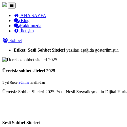
ANA SAYFA
Blog
Hakkımızda
İletişim
Sohbet
Etiket:
Sesli Sohbet Siteleri
yazıları aşağıda gösterilmiştir.
Ücretsiz sohbet siteleri 2025
1 yıl önce
admin
tarafından
Ücretsiz Sohbet Siteleri 2025: Yeni Nesil Sosyalleşmenin Dijital Harit
Sesli Sohbet Siteleri