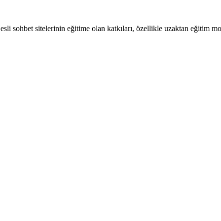
li sohbet sitelerinin eğitime olan katkıları, özellikle uzaktan eğitim 