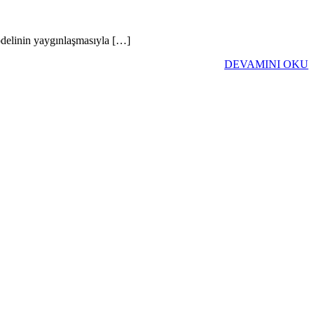
modelinin yaygınlaşmasıyla […]
DEVAMINI OKU