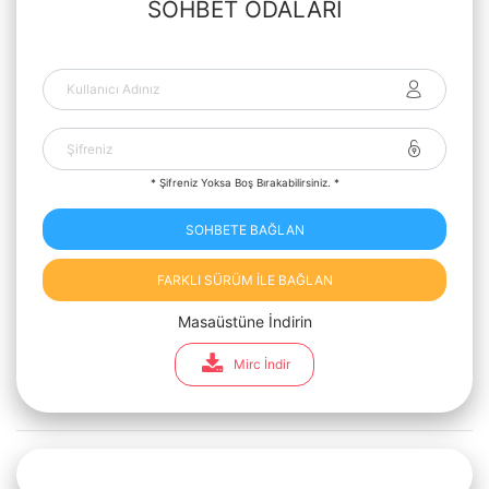
SOHBET ODALARI
* Şifreniz Yoksa Boş Bırakabilirsiniz. *
SOHBETE BAĞLAN
FARKLI SÜRÜM İLE BAĞLAN
Masaüstüne İndirin
Mirc İndir