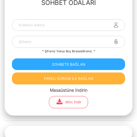
SOHBET ODALARI
* Şifreniz Yoksa Boş Bırakabilirsiniz. *
SOHBETE BAĞLAN
FARKLI SÜRÜM İLE BAĞLAN
Masaüstüne İndirin
Mirc İndir