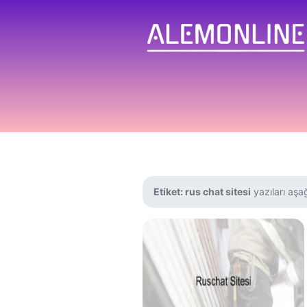
Etiket:
rus chat sitesi
yazıları aşağ