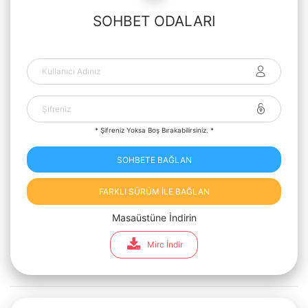
SOHBET ODALARI
* Şifreniz Yoksa Boş Bırakabilirsiniz. *
SOHBETE BAĞLAN
FARKLI SÜRÜM İLE BAĞLAN
Masaüstüne İndirin
Mirc İndir