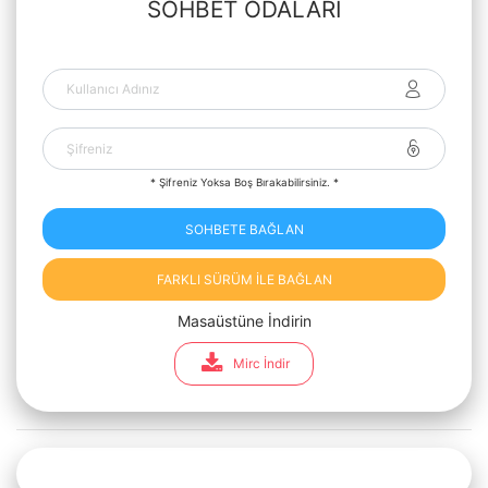
SOHBET ODALARI
* Şifreniz Yoksa Boş Bırakabilirsiniz. *
SOHBETE BAĞLAN
FARKLI SÜRÜM İLE BAĞLAN
Masaüstüne İndirin
Mirc İndir