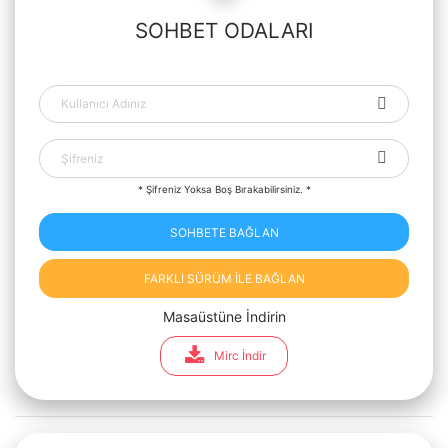
SOHBET ODALARI
* Şifreniz Yoksa Boş Bırakabilirsiniz. *
SOHBETE BAĞLAN
FARKLI SÜRÜM İLE BAĞLAN
Masaüstüne İndirin
Mirc İndir