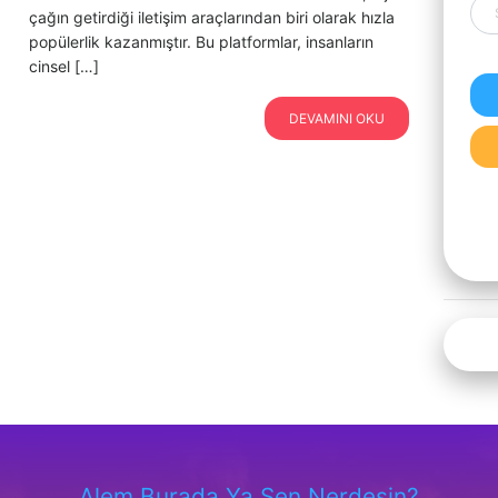
çağın getirdiği iletişim araçlarından biri olarak hızla
popülerlik kazanmıştır. Bu platformlar, insanların
cinsel […]
DEVAMINI OKU
Alem Burada Ya Sen Nerdesin?