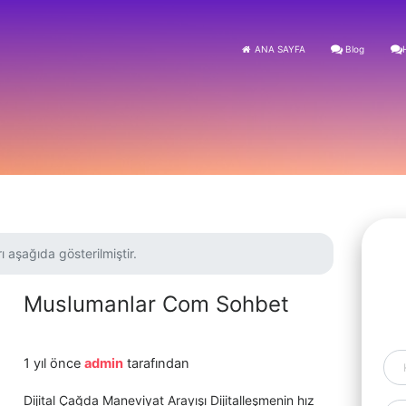
ANA SAYFA
Blog
ı aşağıda gösterilmiştir.
Muslumanlar Com Sohbet
1 yıl önce
admin
tarafından
Dijital Çağda Maneviyat Arayışı Dijitalleşmenin hız