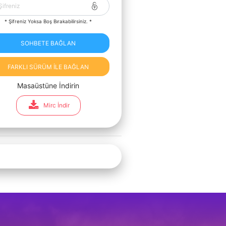
* Şifreniz Yoksa Boş Bırakabilirsiniz. *
SOHBETE BAĞLAN
FARKLI SÜRÜM İLE BAĞLAN
Masaüstüne İndirin
Mirc İndir