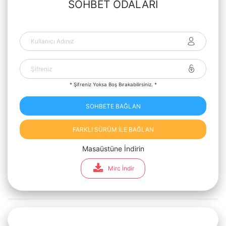
SOHBET ODALARI
* Şifreniz Yoksa Boş Bırakabilirsiniz. *
SOHBETE BAĞLAN
FARKLI SÜRÜM İLE BAĞLAN
Masaüstüne İndirin
Mirc İndir