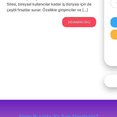
Sitesi, bireysel kullanıcılar kadar iş dünyası için de
çeşitli fırsatlar sunar. Özellikle girişimciler ve […]
DEVAMINI OKU
Alem Burada Ya Sen Nerdesin?