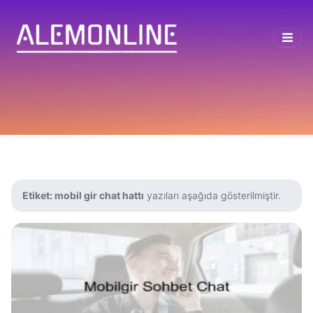
Etiket:
mobil gir chat hattı
yazıları aşağıda gösterilmiştir.