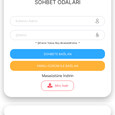
SOHBET ODALARI
* Şifreniz Yoksa Boş Bırakabilirsiniz. *
SOHBETE BAĞLAN
FARKLI SÜRÜM İLE BAĞLAN
Masaüstüne İndirin
Mirc İndir