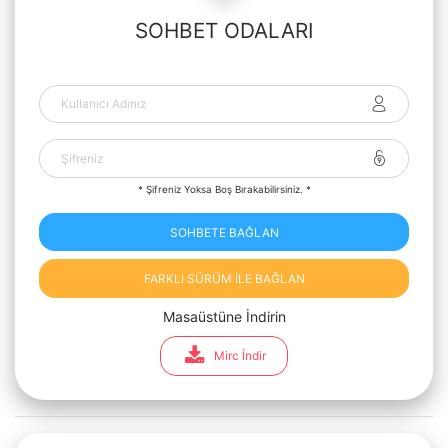
SOHBET ODALARI
* Şifreniz Yoksa Boş Bırakabilirsiniz. *
SOHBETE BAĞLAN
FARKLI SÜRÜM İLE BAĞLAN
Masaüstüne İndirin
Mirc İndir