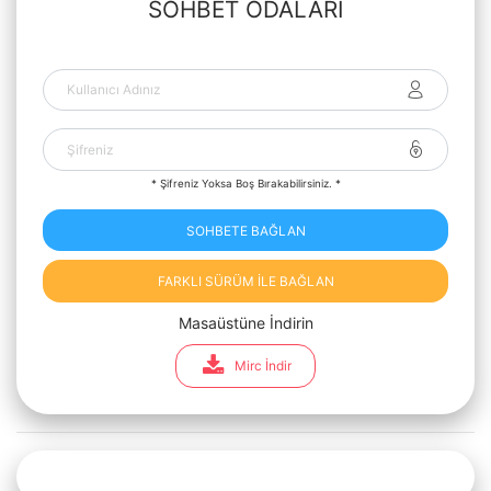
SOHBET ODALARI
* Şifreniz Yoksa Boş Bırakabilirsiniz. *
SOHBETE BAĞLAN
FARKLI SÜRÜM İLE BAĞLAN
Masaüstüne İndirin
Mirc İndir