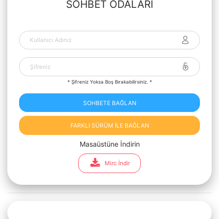
SOHBET ODALARI
* Şifreniz Yoksa Boş Bırakabilirsiniz. *
SOHBETE BAĞLAN
FARKLI SÜRÜM İLE BAĞLAN
Masaüstüne İndirin
Mirc İndir