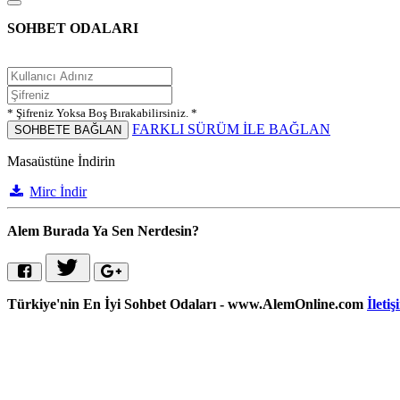
SOHBET ODALARI
* Şifreniz Yoksa Boş Bırakabilirsiniz. *
FARKLI SÜRÜM İLE BAĞLAN
SOHBETE BAĞLAN
Masaüstüne İndirin
Mirc İndir
Alem Burada Ya Sen Nerdesin?
Türkiye'nin En İyi Sohbet Odaları - www.AlemOnline.com
İletiş