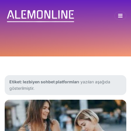
Etiket:
lezbiyen sohbet platformları
yazıları aşağıda
gösterilmiştir.