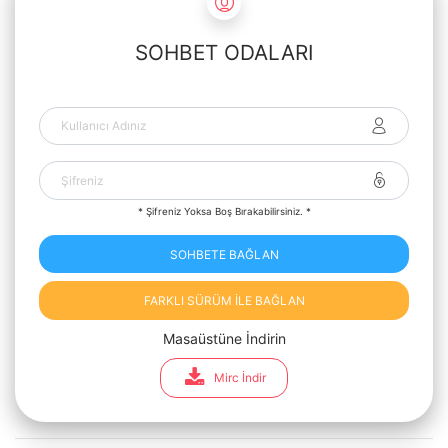
SOHBET ODALARI
* Şifreniz Yoksa Boş Bırakabilirsiniz. *
SOHBETE BAĞLAN
FARKLI SÜRÜM İLE BAĞLAN
Masaüstüne İndirin
Mirc İndir