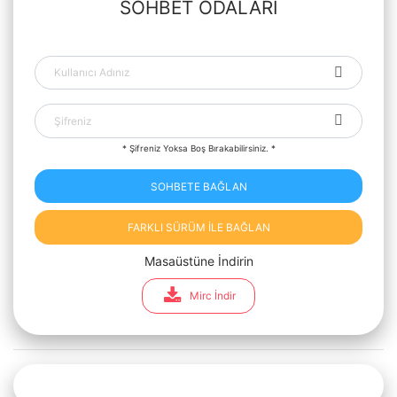
SOHBET ODALARI
* Şifreniz Yoksa Boş Bırakabilirsiniz. *
SOHBETE BAĞLAN
FARKLI SÜRÜM İLE BAĞLAN
Masaüstüne İndirin
Mirc İndir