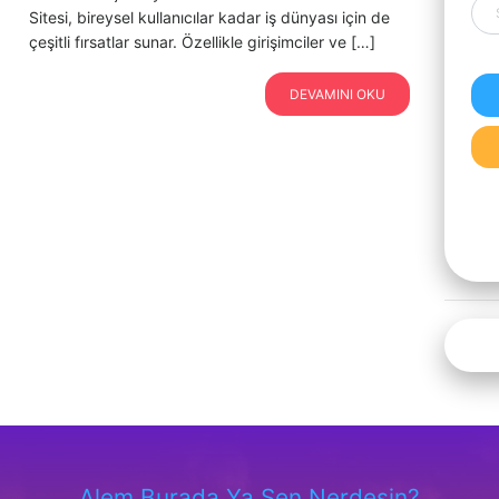
Sitesi, bireysel kullanıcılar kadar iş dünyası için de
çeşitli fırsatlar sunar. Özellikle girişimciler ve […]
DEVAMINI OKU
Alem Burada Ya Sen Nerdesin?