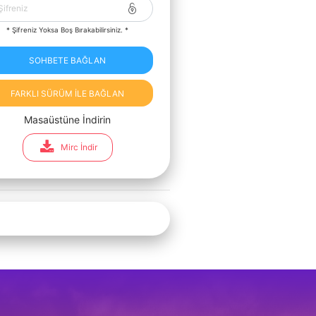
* Şifreniz Yoksa Boş Bırakabilirsiniz. *
SOHBETE BAĞLAN
FARKLI SÜRÜM İLE BAĞLAN
Masaüstüne İndirin
Mirc İndir