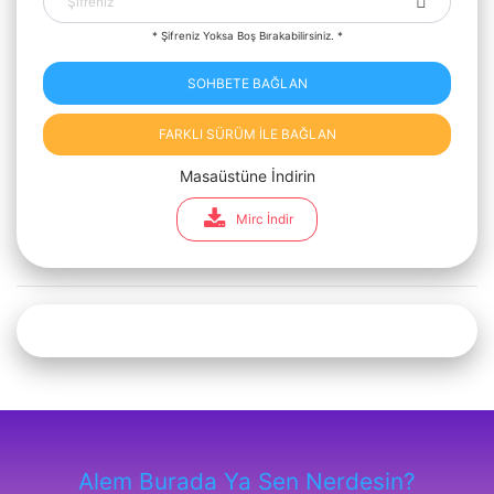
* Şifreniz Yoksa Boş Bırakabilirsiniz. *
SOHBETE BAĞLAN
FARKLI SÜRÜM İLE BAĞLAN
Masaüstüne İndirin
Mirc İndir
Alem Burada Ya Sen Nerdesin?