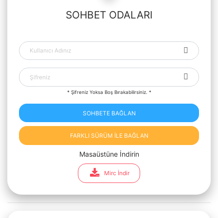
SOHBET ODALARI
* Şifreniz Yoksa Boş Bırakabilirsiniz. *
SOHBETE BAĞLAN
FARKLI SÜRÜM İLE BAĞLAN
Masaüstüne İndirin
Mirc İndir