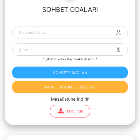
SOHBET ODALARI
* Şifreniz Yoksa Boş Bırakabilirsiniz. *
SOHBETE BAĞLAN
FARKLI SÜRÜM İLE BAĞLAN
Masaüstüne İndirin
Mirc İndir