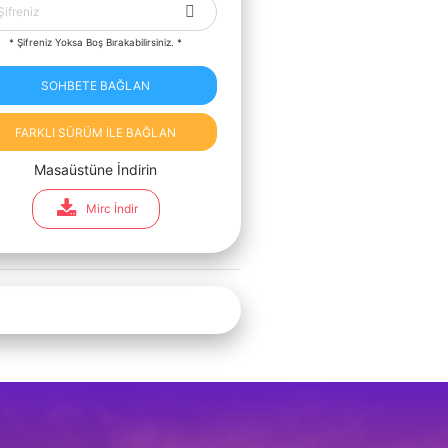
* Şifreniz Yoksa Boş Bırakabilirsiniz. *
SOHBETE BAĞLAN
FARKLI SÜRÜM İLE BAĞLAN
Masaüstüne İndirin
Mirc İndir