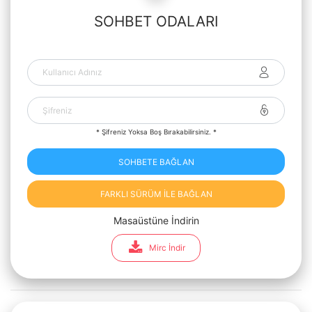
SOHBET ODALARI
* Şifreniz Yoksa Boş Bırakabilirsiniz. *
SOHBETE BAĞLAN
FARKLI SÜRÜM İLE BAĞLAN
Masaüstüne İndirin
Mirc İndir