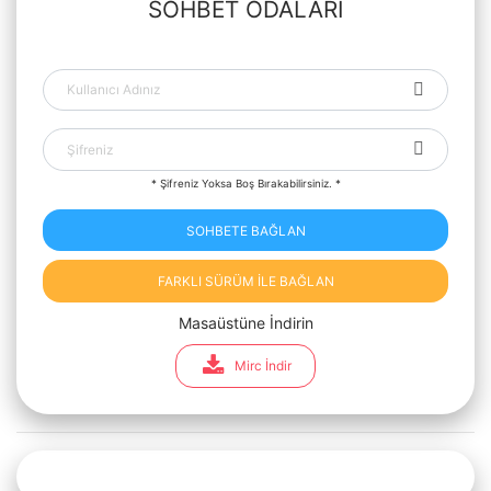
SOHBET ODALARI
* Şifreniz Yoksa Boş Bırakabilirsiniz. *
SOHBETE BAĞLAN
FARKLI SÜRÜM İLE BAĞLAN
Masaüstüne İndirin
Mirc İndir