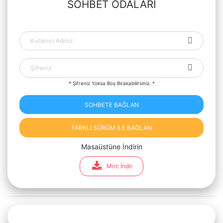
SOHBET ODALARI
* Şifreniz Yoksa Boş Bırakabilirsiniz. *
SOHBETE BAĞLAN
FARKLI SÜRÜM İLE BAĞLAN
Masaüstüne İndirin
Mirc İndir