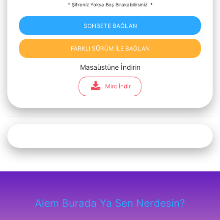
* Şifreniz Yoksa Boş Bırakabilirsiniz. *
SOHBETE BAĞLAN
FARKLI SÜRÜM İLE BAĞLAN
Masaüstüne İndirin
Mirc İndir
Alem Burada Ya Sen Nerdesin?