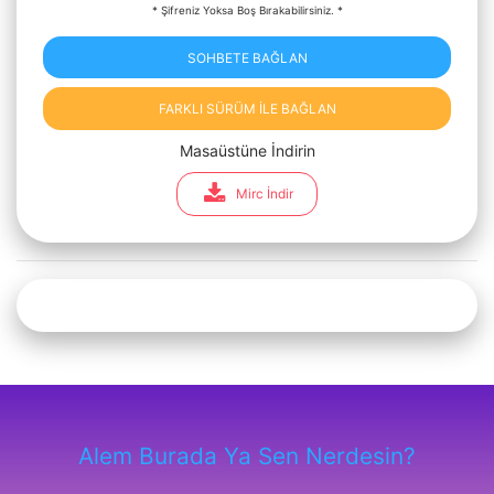
* Şifreniz Yoksa Boş Bırakabilirsiniz. *
SOHBETE BAĞLAN
FARKLI SÜRÜM İLE BAĞLAN
Masaüstüne İndirin
Mirc İndir
Alem Burada Ya Sen Nerdesin?